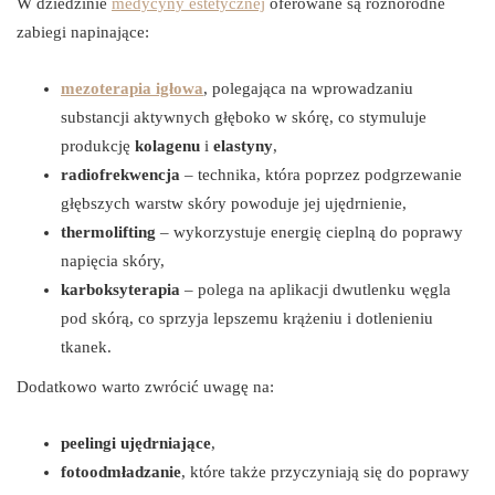
W dziedzinie
medycyny estetycznej
oferowane są różnorodne
zabiegi napinające:
mezoterapia igłowa
, polegająca na wprowadzaniu
substancji aktywnych głęboko w skórę, co stymuluje
produkcję
kolagenu
i
elastyny
,
radiofrekwencja
– technika, która poprzez podgrzewanie
głębszych warstw skóry powoduje jej ujędrnienie,
thermolifting
– wykorzystuje energię cieplną do poprawy
napięcia skóry,
karboksyterapia
– polega na aplikacji dwutlenku węgla
pod skórą, co sprzyja lepszemu krążeniu i dotlenieniu
tkanek.
Dodatkowo warto zwrócić uwagę na:
peelingi ujędrniające
,
fotoodmładzanie
, które także przyczyniają się do poprawy