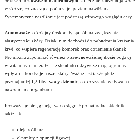
oraz serum z
kwasem hialuronowym
skutecznie zatrzymują wodę
w skórze, co znacząco podnosi jej poziom nawilżenia.
Systematyczne nawilżanie jest podstawą zdrowego wyglądu cery.
Automasaże
to kolejny doskonały sposób na zwiększenie
elastyczności skóry. Dzięki nim dochodzi do pobudzenia krążenia
krwi, co wspiera regenerację komórek oraz dotlenienie tkanek.
Nie można zapominać również o
zrównoważonej diecie
bogatej
w witaminy i minerały – te składniki odżywcze mają ogromny
wpływ na kondycję naszej skóry. Ważne jest także picie
przynajmniej
1,5 litra wody dziennie
, co korzystnie wpływa na
nawodnienie organizmu.
Rozważając pielęgnację, warto sięgnąć po naturalne składniki
takie jak:
oleje roślinne,
ekstrakty z opuncji figowej.