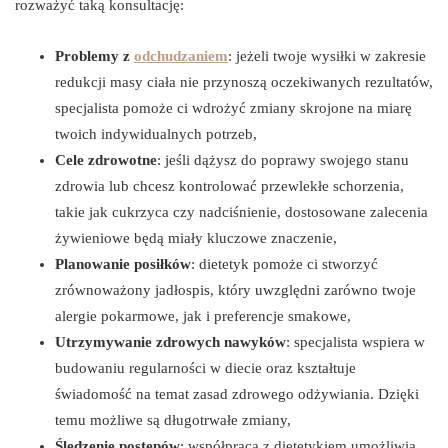
rozważyć taką konsultację:
Problemy z
odchudzaniem
: jeżeli twoje wysiłki w zakresie
redukcji masy ciała nie przynoszą oczekiwanych rezultatów,
specjalista pomoże ci wdrożyć zmiany skrojone na miarę
twoich indywidualnych potrzeb,
Cele zdrowotne
: jeśli dążysz do poprawy swojego stanu
zdrowia lub chcesz kontrolować przewlekłe schorzenia,
takie jak cukrzyca czy nadciśnienie, dostosowane zalecenia
żywieniowe będą miały kluczowe znaczenie,
Planowanie posiłków
: dietetyk pomoże ci stworzyć
zrównoważony jadłospis, który uwzględni zarówno twoje
alergie pokarmowe, jak i preferencje smakowe,
Utrzymywanie zdrowych nawyków
: specjalista wspiera w
budowaniu regularności w diecie oraz kształtuje
świadomość na temat zasad zdrowego odżywiania. Dzięki
temu możliwe są długotrwałe zmiany,
Śledzenie postępów
: współpraca z dietetykiem umożliwia