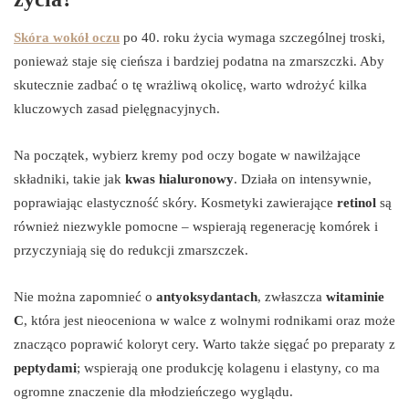
Skóra wokół oczu
po 40. roku życia wymaga szczególnej troski,
ponieważ staje się cieńsza i bardziej podatna na zmarszczki. Aby
skutecznie zadbać o tę wrażliwą okolicę, warto wdrożyć kilka
kluczowych zasad pielęgnacyjnych.
Na początek, wybierz kremy pod oczy bogate w nawilżające
składniki, takie jak
kwas hialuronowy
. Działa on intensywnie,
poprawiając elastyczność skóry. Kosmetyki zawierające
retinol
są
również niezwykle pomocne – wspierają regenerację komórek i
przyczyniają się do redukcji zmarszczek.
Nie można zapomnieć o
antyoksydantach
, zwłaszcza
witaminie
C
, która jest nieoceniona w walce z wolnymi rodnikami oraz może
znacząco poprawić koloryt cery. Warto także sięgać po preparaty z
peptydami
; wspierają one produkcję kolagenu i elastyny, co ma
ogromne znaczenie dla młodzieńczego wyglądu.