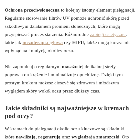
Ochrona przeciwsłoneczna
to kolejny istotny element pielęgnacji.
Regularne stosowanie filtrów UV pomoże uchronić skórę przed
szkodliwym działaniem promieni słonecznych, które mogą
przyspieszać proces starzenia. Różnorodne
zabiegi estetyczne
,
takie jak
mezoterapia igłowa
czy
HIFU
, także mogą korzystnie
wpłynąć na kondycję okolicy oczu.
Nie zapominaj o regularnym
masażu
tej delikatnej strefy –
poprawia on krążenie i minimalizuje opuchliznę. Dzięki tym
prostym krokom możesz cieszyć się zdrowym i młodszym
wyglądem skóry wokół oczu przez dłuższy czas.
Jakie składniki są najważniejsze w kremach
pod oczy?
W kremach do pielęgnacji okolic oczu kluczowe są składniki,
które
nawilżają
,
regenerują
oraz
wygładzają zmarszczki
. Oto