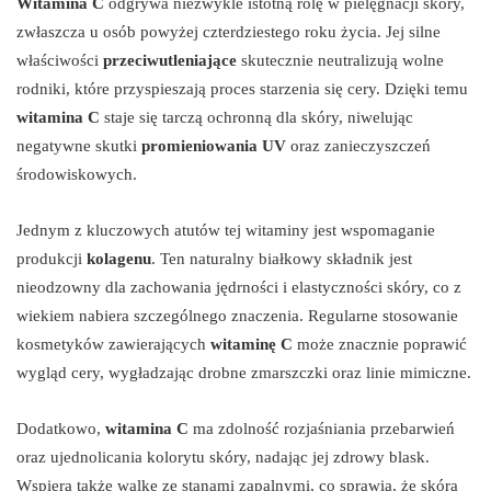
Witamina C
odgrywa niezwykle istotną rolę w pielęgnacji skóry,
zwłaszcza u osób powyżej czterdziestego roku życia. Jej silne
właściwości
przeciwutleniające
skutecznie neutralizują wolne
rodniki, które przyspieszają proces starzenia się cery. Dzięki temu
witamina C
staje się tarczą ochronną dla skóry, niwelując
negatywne skutki
promieniowania UV
oraz zanieczyszczeń
środowiskowych.
Jednym z kluczowych atutów tej witaminy jest wspomaganie
produkcji
kolagenu
. Ten naturalny białkowy składnik jest
nieodzowny dla zachowania jędrności i elastyczności skóry, co z
wiekiem nabiera szczególnego znaczenia. Regularne stosowanie
kosmetyków zawierających
witaminę C
może znacznie poprawić
wygląd cery, wygładzając drobne zmarszczki oraz linie mimiczne.
Dodatkowo,
witamina C
ma zdolność rozjaśniania przebarwień
oraz ujednolicania kolorytu skóry, nadając jej zdrowy blask.
Wspiera także walkę ze stanami zapalnymi, co sprawia, że skóra