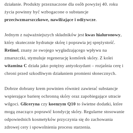
działanie. Produkty przeznaczone dla osób powyżej 40. roku
życia powinny być wzbogacone o substancje
przeciwzmarszczkowe, nawilżające i odżywcze
.
Jednym z najważniejszych składników jest
kwas hialuronowy
,
który skutecznie hydratuje skórę i poprawia jej sprężystość.
Retinol
, znany ze swojego wygładzającego wpływu na
zmarszczki, stymuluje regenerację komórek skóry. Z kolei
witamina C
działa jako potężny antyoksydant – rozjaśnia cerę i
chroni przed szkodliwym działaniem promieni słonecznych.
Dobrze dobrany krem powinien również zawierać substancje
wspierające barierę ochronną skóry oraz zapobiegające utracie
wilgoci.
Gliceryna
czy
koenzym Q10
to świetne dodatki, które
mogą znacząco poprawić kondycję skóry. Regularne stosowanie
odpowiednich kosmetyków przyczynia się do zachowania
zdrowej cery i spowolnienia procesu starzenia.