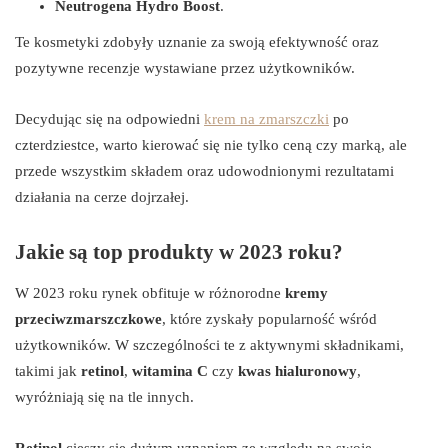
Neutrogena Hydro Boost
.
Te kosmetyki zdobyły uznanie za swoją efektywność oraz
pozytywne recenzje wystawiane przez użytkowników.
Decydując się na odpowiedni
krem na zmarszczki
po
czterdziestce, warto kierować się nie tylko ceną czy marką, ale
przede wszystkim składem oraz udowodnionymi rezultatami
działania na cerze dojrzałej.
Jakie są top produkty w 2023 roku?
W 2023 roku rynek obfituje w różnorodne
kremy
przeciwzmarszczkowe
, które zyskały popularność wśród
użytkowników. W szczególności te z aktywnymi składnikami,
takimi jak
retinol
,
witamina C
czy
kwas hialuronowy
,
wyróżniają się na tle innych.
Retinol
cieszy się dużym uznaniem ze względu na swoje