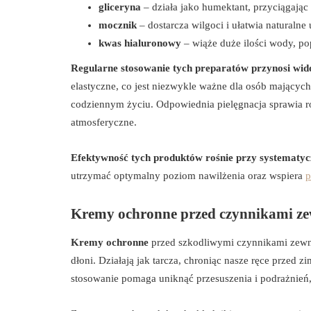
gliceryna
– działa jako humektant, przyciągając
mocznik
– dostarcza wilgoci i ułatwia naturaln
kwas hialuronowy
– wiąże duże ilości wody, p
Regularne stosowanie tych preparatów przynosi wido
elastyczne, co jest niezwykle ważne dla osób mającyc
codziennym życiu. Odpowiednia pielęgnacja sprawia rów
atmosferyczne.
Efektywność tych produktów rośnie przy systematy
utrzymać optymalny poziom nawilżenia oraz wspiera
p
Kremy ochronne przed czynnikami z
Kremy ochronne
przed szkodliwymi czynnikami zewnę
dłoni. Działają jak tarcza, chroniąc nasze ręce przed
stosowanie pomaga uniknąć przesuszenia i podrażnień