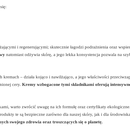
się:
ającymi i regenerującymi; skutecznie łagodzi podrażnienia oraz wspie
owy
natomiast odżywia skórę, a jego lekka konsystencja pozwala na szy
kremach – działa kojąco i nawilżająco, a jego właściwości przeciwzap
nionej cery.
Kremy wzbogacone tymi składnikami oferują intensywn
ami, warto zwrócić uwagę na ich formułę oraz certyfikaty ekologiczne
odukty te są bezpieczne zarówno dla naszej skóry, jak i dla środowiska
ych swojego zdrowia oraz troszczących się o planetę.