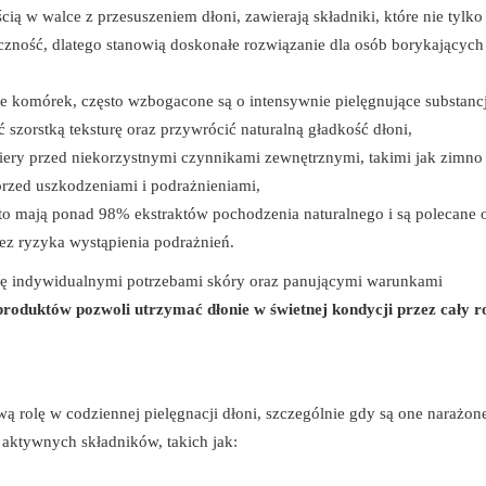
ią w walce z przesuszeniem dłoni, zawierają składniki, które nie tylko
yczność, dlatego stanowią doskonałe rozwiązanie dla osób borykających 
e komórek, często wzbogacone są o intensywnie pielęgnujące substancj
szorstką teksturę oraz przywrócić naturalną gładkość dłoni,
iery przed niekorzystnymi czynnikami zewnętrznymi, takimi jak zimno
 przed uszkodzeniami i podrażnieniami,
to mają ponad 98% ekstraktów pochodzenia naturalnego i są polecane
bez ryzyka wystąpienia podrażnień.
się indywidualnymi potrzebami skóry oraz panującymi warunkami
roduktów pozwoli utrzymać dłonie w świetnej kondycji przez cały r
 rolę w codziennej pielęgnacji dłoni, szczególnie gdy są one narażon
 aktywnych składników, takich jak: