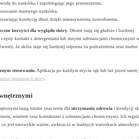
 wodę do naskórka i zapobiegając jego przesuszeniu,
e usuwanie martwego naskórka,
oprawiając kondycję dłoni dzięki intensywnemu nawodnieniu.
czne korzyści dla wyglądu skóry.
Dłonie stają się gładsze i bardziej
h częsty kontakt z detergentami lub innymi substancjami chemicznymi
nież, że skóra staje się bardziej odporna na podrażnienia oraz trudne
cznym stosowaniu.
Aplikacja po każdym myciu rąk lub tuż przed snem
roces regeneracji skóry
.
ewnętrznymi
trznymi mają istotne znaczenie dla
utrzymania zdrowia
i kondycji s
 zimnem, wiatrem oraz kontaktami z substancjami chemicznymi. Ich regul
, co jest niezwykle ważne, zwłaszcza w trudnych warunkach atmosfery