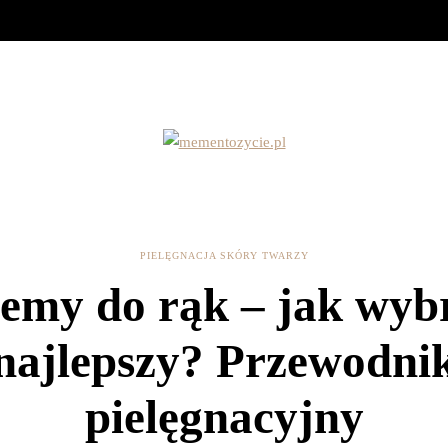
PIELĘGNACJA SKÓRY TWARZY
emy do rąk – jak wyb
najlepszy? Przewodni
pielęgnacyjny