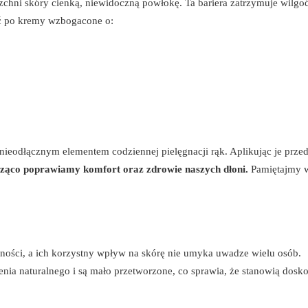
zchni skóry cienką, niewidoczną powłokę. Ta bariera zatrzymuje wilgoć
ać po kremy wzbogacone o:
 nieodłącznym elementem codziennej pielęgnacji rąk. Aplikując je prze
ząco poprawiamy komfort oraz zdrowie naszych dłoni.
Pamiętajmy w
ności, a ich korzystny wpływ na skórę nie umyka uwadze wielu osób.
ia naturalnego i są mało przetworzone, co sprawia, że stanowią dosk