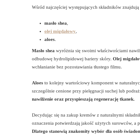
Wśród najczęściej występujących składników znajdują 
masło shea
,
olej migdałowy
,
aloes
.
Masło shea
wyróżnia się swoimi właściwościami nawilż
odbudowę hydrolipidowej bariery skóry.
Olej migdał
wchłanianie bez pozostawiania tłustego filmu.
Aloes
to kolejny wartościowy komponent w naturalnych 
szczególnie cenione przy pielęgnacji suchej lub podraż
nawilżenie oraz przyspieszają regenerację tkanek.
Decydując się na zakup kremów z naturalnymi składnik
oznaczenia potwierdzają jakość użytych surowców, a pr
Dlatego stanowią znakomity wybór dla osób świadom