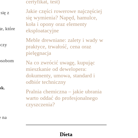
certyfikat, test)
Jakie części rowerowe najczęściej
się z
się wymienia? Napęd, hamulce,
koła i opony oraz elementy
e, które
eksploatacyjne
Meble drewniane: zalety i wady w
 czy
praktyce, trwałość, cena oraz
pielęgnacja
 osobom
Na co zwrócić uwagę, kupując
mieszkanie od dewelopera:
dokumenty, umowa, standard i
odbiór techniczny
ok.
Pralnia chemiczna – jakie ubrania
warto oddać do profesjonalnego
czyszczenia?
e na
Dieta