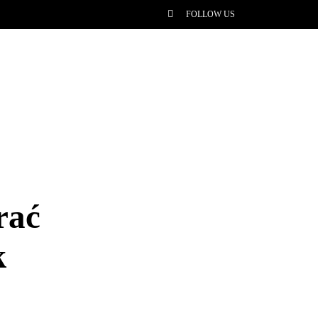
FOLLOW US
rać
k