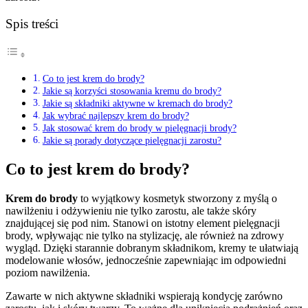
Spis treści
Co to jest krem do brody?
Jakie są korzyści stosowania kremu do brody?
Jakie są składniki aktywne w kremach do brody?
Jak wybrać najlepszy krem do brody?
Jak stosować krem do brody w pielęgnacji brody?
Jakie są porady dotyczące pielęgnacji zarostu?
Co to jest krem do brody?
Krem do brody
to wyjątkowy kosmetyk stworzony z myślą o
nawilżeniu i odżywieniu nie tylko zarostu, ale także skóry
znajdującej się pod nim. Stanowi on istotny element pielęgnacji
brody, wpływając nie tylko na stylizację, ale również na zdrowy
wygląd. Dzięki starannie dobranym składnikom, kremy te ułatwiają
modelowanie włosów, jednocześnie zapewniając im odpowiedni
poziom nawilżenia.
Zawarte w nich aktywne składniki wspierają kondycję zarówno