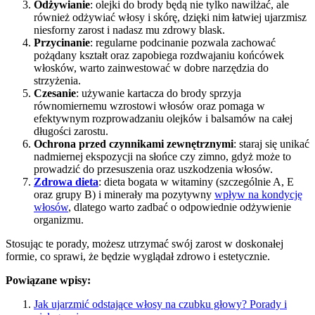
Odżywianie
: olejki do brody będą nie tylko nawilżać, ale
również odżywiać włosy i skórę, dzięki nim łatwiej ujarzmisz
niesforny zarost i nadasz mu zdrowy blask.
Przycinanie
: regularne podcinanie pozwala zachować
pożądany kształt oraz zapobiega rozdwajaniu końcówek
włosków, warto zainwestować w dobre narzędzia do
strzyżenia.
Czesanie
: używanie kartacza do brody sprzyja
równomiernemu wzrostowi włosów oraz pomaga w
efektywnym rozprowadzaniu olejków i balsamów na całej
długości zarostu.
Ochrona przed czynnikami zewnętrznymi
: staraj się unikać
nadmiernej ekspozycji na słońce czy zimno, gdyż może to
prowadzić do przesuszenia oraz uszkodzenia włosów.
Zdrowa dieta
: dieta bogata w witaminy (szczególnie A, E
oraz grupy B) i minerały ma pozytywny
wpływ na kondycję
włosów
, dlatego warto zadbać o odpowiednie odżywienie
organizmu.
Stosując te porady, możesz utrzymać swój zarost w doskonałej
formie, co sprawi, że będzie wyglądał zdrowo i estetycznie.
Powiązane wpisy:
Jak ujarzmić odstające włosy na czubku głowy? Porady i