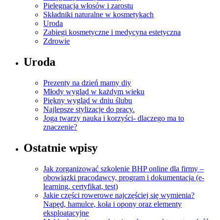
Pielęgnacja włosów i zarostu
Składniki naturalne w kosmetykach
Uroda
Zabiegi kosmetyczne i medycyna estetyczna
Zdrowie
Uroda
Prezenty na dzień mamy diy
Młody wygląd w każdym wieku
Piękny wygląd w dniu ślubu
Najlepsze stylizacje do pracy.
Joga twarzy nauka i korzyści- dlaczego ma to
znaczenie?
Ostatnie wpisy
Jak zorganizować szkolenie BHP online dla firmy –
obowiązki pracodawcy, program i dokumentacja (e-
learning, certyfikat, test)
Jakie części rowerowe najczęściej się wymienia?
Napęd, hamulce, koła i opony oraz elementy
eksploatacyjne