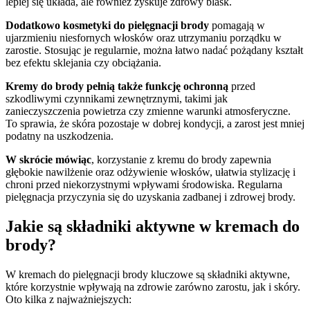
lepiej się układa, ale również zyskuje zdrowy blask.
Dodatkowo kosmetyki do pielęgnacji brody
pomagają w
ujarzmieniu niesfornych włosków oraz utrzymaniu porządku w
zarostie. Stosując je regularnie, można łatwo nadać pożądany kształt
bez efektu sklejania czy obciążania.
Kremy do brody pełnią także funkcję ochronną
przed
szkodliwymi czynnikami zewnętrznymi, takimi jak
zanieczyszczenia powietrza czy zmienne warunki atmosferyczne.
To sprawia, że skóra pozostaje w dobrej kondycji, a zarost jest mniej
podatny na uszkodzenia.
W skrócie mówiąc
, korzystanie z kremu do brody zapewnia
głębokie nawilżenie oraz odżywienie włosków, ułatwia stylizację i
chroni przed niekorzystnymi wpływami środowiska. Regularna
pielęgnacja przyczynia się do uzyskania zadbanej i zdrowej brody.
Jakie są składniki aktywne w kremach do
brody?
W kremach do pielęgnacji brody kluczowe są składniki aktywne,
które korzystnie wpływają na zdrowie zarówno zarostu, jak i skóry.
Oto kilka z najważniejszych: