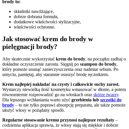
brody to:
składniki nawilżające,
dobrze dobrana formuła,
dodatkowe właściwości stylizacyjne,
właściwości ochronne.
Jak stosować krem do brody w
pielęgnacji brody?
Aby skutecznie wykorzystać
krem do brody
, na początku zadbaj o
dokładne oczyszczenie zarostu. Sięgnij po
szampon do brody
,
który pomoże usunąć zanieczyszczenia oraz nadmiar sebum. Po
umyciu, pamiętaj, aby starannie osuszyć brodę ręcznikiem.
Krem najlepiej nakładać na czysty i całkowicie suchy zarost.
Wystarczy niewielką ilość kosmetyku wmasować w dłonie, a potem
równomiernie rozprowadzić go na włoskach oraz
skórze twarzy
.
Dla lepszego wchłaniania warto użyć
grzebienia lub
szczotki do
brody
– to nie tylko poprawi absorpcję preparatu, ale także pomoże
ułożyć włosy w pożądany sposób.
Regularne stosowanie kremu przynosi najlepsze rezultaty
–
codzienna aplikacja sprawia, że włosy stają się miękkie i dobrze