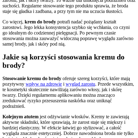
zarostu, jak i skóry twarzy. To ważne dla uniknięcia podrażnień oraz
suchości. Regularne stosowanie tego produktu sprawia, że broda
staje się gładka i zadbana, a przy tym nie ma uczucia tłustości.
Co więcej,
krem do brody
potrafi nadać pożądany kształt
zarostowi. Jego lekka konsystencja szybko się wchłania, co czyni
go idealnym do codziennej pielęgnacji. Po pewnym czasie
stosowania można zauważyć widoczną poprawę wyglądu zarówno
samej brody, jak i skóry pod nią.
Jakie są korzyści stosowania kremu do
brody?
Stosowanie kremu do brody
oferuje szereg korzyści, które mają
pozytywny
wpływ na zdrowie
i
wygląd zarostu
. Przede wszystkim,
te kosmetyki skutecznie nawilżają zarówno włosy, jak i skórę
twarzy. Dzięki regularnemu aplikowaniu można znacząco
zredukować ryzyko przesuszenia naskórka oraz uniknąć
podrażnień.
Kolejnym atutem
jest odżywianie włosków. Kremy te zawierają
aktywne składniki, które sprawiają, że zarost staje się miększy i
bardziej elastyczny. W efekcie łatwiej go stylizować, a całość
wygląda znacznie estetyczniej. Dobrze nawodniona broda nie tylko