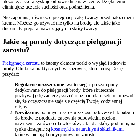
ułożone, a skóra zyskuje odpowiednie nawilżenie. Dzięki temu
eliminujesz uczucie suchości oraz podrażnienia.
Nie zapominaj również o pielęgnacji całej twarzy przed nałożeniem
kremu. Możesz go używać nie tylko na brodę, ale także jako
doskonały preparat nawilżający dla skóry twarzy.
Jakie są porady dotyczące pielęgnacji
zarostu?
Pielęgnacja zarostu
to istotny element troski o wygląd i zdrowie
brody. Oto kilka praktycznych wskazówek, które mogą Ci się
przydać:
Regularne oczyszczanie
: warto sięgać po szampony
dedykowane do pielęgnacji brody, które skutecznie
pozbywają się zanieczyszczeń oraz nadmiaru sebum, upewnij
się, że oczyszczanie staje się częścią Twojej codziennej
rutyny.
Nawilżanie
: po umyciu zarostu zastosuj odżywkę lub balsam
do brody, te produkty zapewnią odpowiedni poziom
nawilżenia zarówno dla włosków, jak i dla skóry pod nimi, na
rynku dostępne są
kosmetyki z naturalnymi składnikami
,
które wspierają kondycjonowanie zarostu.