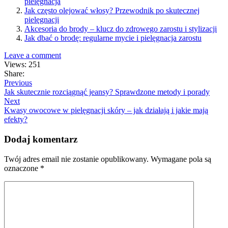
pielęgnacja
Jak często olejować włosy? Przewodnik po skutecznej
pielęgnacji
Akcesoria do brody – klucz do zdrowego zarostu i stylizacji
Jak dbać o brodę: regularne mycie i pielęgnacja zarostu
Leave a comment
Views: 251
Share:
Previous
Jak skutecznie rozciągnąć jeansy? Sprawdzone metody i porady
Next
Kwasy owocowe w pielęgnacji skóry – jak działają i jakie mają
efekty?
Dodaj komentarz
Twój adres email nie zostanie opublikowany.
Wymagane pola są
oznaczone
*