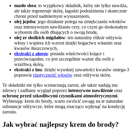
masło shea
: to wyjątkowy składnik, który nie tylko nawilża,
ale także regeneruje skórę, łagodzi podrażnienia i skutecznie
chroni przed nadmiernym wysuszeniem,
olej jojoba
: jego działanie polega na zmiękczaniu włosków
oraz intensywnym nawilżaniu cery, co czyni go doskonałym
wyborem dla osób dbających o swoją brodę,
olej ze słodkich migdałów
: ten naturalny eliksir odżywia
włosy i wspiera ich wzrost dzięki bogactwu witamin oraz
kwasów tłuszczowych,
ekstrakt z aloesu
: posiada właściwości kojące i
przeciwzapalne, co jest szczególnie ważne dla osób z
wrażliwą skórą,
ekstrakt z lnu
: dzięki wysokiej zawartości kwasów omega-3
poprawia
elastyczność włosów
oraz odżywia skórę.
Te składniki nie tylko wzmacniają zarost, ale także nadają mu
zdrowy i zadbany wygląd poprzez
intensywne nawilżenie
oraz
ochronę przed szkodliwymi czynnikami atmosferycznymi
.
Wybierając krem do brody, warto zwrócić uwagę na te naturalne
substancje odżywcze, które mogą znacząco wpłynąć na kondycję
zarostu.
Jak wybrać najlepszy krem do brody?