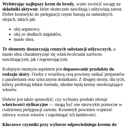
Wybierając najlepszy krem do brody
, warto zwrócić uwagę na
składniki aktywne
, które skutecznie nawilżają i odżywiają zarost.
Dobre kosmetyki do pielęgnacji często bazują na naturalnych
olejach, takich jak:
olej arganowy,
olej ze słodkich migdałów,
masło shea.
Te elementy dostarczają cennych substancji odżywczych
, a
masło shea charakteryzuje się właściwościami zarówno
nawilżającymi, jak i regenerującymi.
Kolejnym istotnym aspektem jest
dopasowanie produktu do
rodzaju skóry
. Osoby z wrażliwą cerą powinny unikać preparatów
z parabenami oraz sztucznymi dodatkami. Z drugiej strony, dla tych,
którzy preferują lekkie formuły, idealne będą kremy nieobciążające
włosów.
Dobrze jest także sprawdzić, czy wybrany produkt oferuje
właściwości stylizacyjne
— mogą być one niezwykle pomocne w
codziennej pielęgnacji zarostu. Kosmetyk powinien wspierać
zdrowy wzrost włosów i zapobiegać ich łamliwości.
Kluczowe czynniki przy wyborze odpowiedniego kremu do