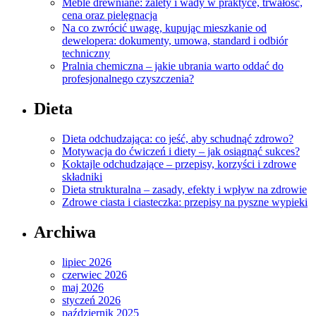
Meble drewniane: zalety i wady w praktyce, trwałość,
cena oraz pielęgnacja
Na co zwrócić uwagę, kupując mieszkanie od
dewelopera: dokumenty, umowa, standard i odbiór
techniczny
Pralnia chemiczna – jakie ubrania warto oddać do
profesjonalnego czyszczenia?
Dieta
Dieta odchudzająca: co jeść, aby schudnąć zdrowo?
Motywacja do ćwiczeń i diety – jak osiągnąć sukces?
Koktajle odchudzające – przepisy, korzyści i zdrowe
składniki
Dieta strukturalna – zasady, efekty i wpływ na zdrowie
Zdrowe ciasta i ciasteczka: przepisy na pyszne wypieki
Archiwa
lipiec 2026
czerwiec 2026
maj 2026
styczeń 2026
październik 2025