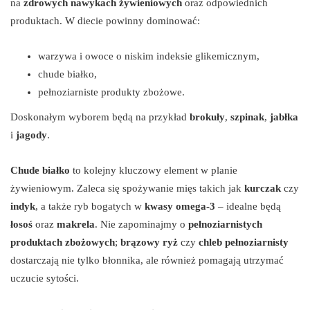
na
zdrowych nawykach żywieniowych
oraz odpowiednich
produktach. W diecie powinny dominować:
warzywa i owoce o niskim indeksie glikemicznym,
chude białko,
pełnoziarniste produkty zbożowe.
Doskonałym wyborem będą na przykład
brokuły
,
szpinak
,
jabłka
i
jagody
.
Chude białko
to kolejny kluczowy element w planie
żywieniowym. Zaleca się spożywanie mięs takich jak
kurczak
czy
indyk
, a także ryb bogatych w
kwasy omega-3
– idealne będą
łosoś
oraz
makrela
. Nie zapominajmy o
pełnoziarnistych
produktach zbożowych
;
brązowy ryż
czy
chleb pełnoziarnisty
dostarczają nie tylko błonnika, ale również pomagają utrzymać
uczucie sytości.