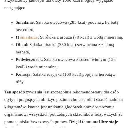
Przykładowy jadłospis dla diety 1000 kcal mógłby wyglądać
następująco:
Śniadanie
: Sałatka owocowa (285 kcal) podana z herbatą
bez cukru,
II
śniadanie
: Surówka z arbuza (70 kcal) z wodą mineralną,
Obiad
: Sałatka piracka (350 kcal) serwowana z zieloną
herbatą,
Podwieczorek
: Sałatka owocowa z sosem winnym (135
kcal) i wodą mineralną,
Kolacja
: Sałatka rosyjska (160 kcal) popijana herbatą z
róży.
Ten sposób żywienia
jest szczególnie rekomendowany dla osób
otyłych pragnących obniżyć poziom cholesterolu i stracić nadmiar
kilogramów. Istotne jest unikanie głodówek oraz dostarczanie
organizmowi wszystkich potrzebnych składników odżywczych za
pomocą niskotłuszczowych potraw.
Dzięki temu możliwe staje