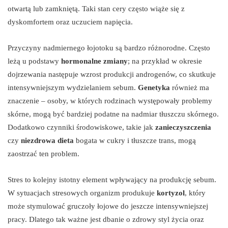
otwartą lub zamkniętą. Taki stan cery często wiąże się z
dyskomfortem oraz uczuciem napięcia.
Przyczyny nadmiernego łojotoku są bardzo różnorodne. Często
leżą u podstawy
hormonalne zmiany
; na przykład w okresie
dojrzewania następuje wzrost produkcji androgenów, co skutkuje
intensywniejszym wydzielaniem sebum.
Genetyka
również ma
znaczenie – osoby, w których rodzinach występowały problemy
skórne, mogą być bardziej podatne na nadmiar tłuszczu skórnego.
Dodatkowo czynniki środowiskowe, takie jak
zanieczyszczenia
czy
niezdrowa dieta
bogata w cukry i tłuszcze trans, mogą
zaostrzać ten problem.
Stres to kolejny istotny element wpływający na produkcję sebum.
W sytuacjach stresowych organizm produkuje
kortyzol
, który
może stymulować gruczoły łojowe do jeszcze intensywniejszej
pracy. Dlatego tak ważne jest dbanie o zdrowy styl życia oraz