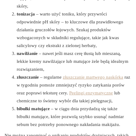
skóry,
tonizacja
– warto użyć toniku, który przywróci
odpowiednie pH skóry – to kluczowe dla prawidłowego
działania gruczołów łojowych. Szukaj produktów
wzbogaconych w składniki regulujące, takie jak kwas
salicylowy czy ekstrakt z zielonej herbaty,
nawilżanie
– nawet jeśli masz cerę tłustą lub mieszaną,
lekkie kremy nawilżające lub matujące żele będą idealnym
rozwiązaniem,
złuszczanie
– regularne
złuszczanie martwego naskórka
raz
w tygodniu pomoże zmniejszyć ryzyko zatykania porów
oraz poprawi teksturę cery.
Peelingi enzymatyczne
lub
chemiczne to świetny wybór dla takiej pielęgnacji,
bibułki matujące
– w ciągu dnia przydadzą się także
bibułki matujące, które pozwolą szybko usunąć nadmiar
sebum bez potrzeby ponownego nakładania makijażu.
Nie można zapominać o unikaniu produktów drażniących, takich