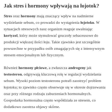
Jak stres i hormony wpływają na łojotok?
Stres
oraz
hormony
mają znaczący wpływ na nadmierne
wydzielanie sebum, co prowadzi do wystąpienia
łojotoku
. W
sytuacjach stresowych nasz organizm reaguje uwalniając
kortyzol
, który może stymulować gruczoły sebaceusowe do
produkcji większej ilości łoju. Takie zjawisko jest szczególnie
powszechne w przypadku osób zmagających się z intensywnym
stresem emocjonalnym lub fizycznym.
Również
hormony płciowe
, a zwłaszcza
androgeny
jak
testosteron
, odgrywają kluczową rolę w regulacji wydzielania
sebum. Wysoki poziom testosteronu potrafi zaostrzyć problem
łojotoku; to zjawisko często obserwuje się w okresie dojrzewania
oraz przy różnego rodzaju zaburzeniach hormonalnych.
Gospodarka hormonalna często współdziała ze stresem, co
dodatkowo zaostrza objawy skórne.