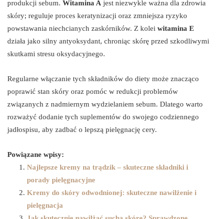
produkcji sebum.
Witamina A
jest niezwykle ważna dla zdrowia
skóry; reguluje proces keratynizacji oraz zmniejsza ryzyko
powstawania niechcianych zaskórników. Z kolei
witamina E
działa jako silny antyoksydant, chroniąc skórę przed szkodliwymi
skutkami stresu oksydacyjnego.
Regularne włączanie tych składników do diety może znacząco
poprawić stan skóry oraz pomóc w redukcji problemów
związanych z nadmiernym wydzielaniem sebum. Dlatego warto
rozważyć dodanie tych suplementów do swojego codziennego
jadłospisu, aby zadbać o lepszą pielęgnację cery.
Powiązane wpisy:
Najlepsze kremy na trądzik – skuteczne składniki i
porady pielęgnacyjne
Kremy do skóry odwodnionej: skuteczne nawilżenie i
pielęgnacja
Jak skutecznie nawilżać suchą skórę? Sprawdzone