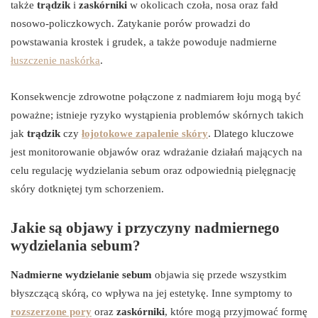
także
trądzik
i
zaskórniki
w okolicach czoła, nosa oraz fałd
nosowo-policzkowych. Zatykanie porów prowadzi do
powstawania krostek i grudek, a także powoduje nadmierne
łuszczenie naskórka
.
Konsekwencje zdrowotne połączone z nadmiarem łoju mogą być
poważne; istnieje ryzyko wystąpienia problemów skórnych takich
jak
trądzik
czy
łojotokowe zapalenie skóry
. Dlatego kluczowe
jest monitorowanie objawów oraz wdrażanie działań mających na
celu regulację wydzielania sebum oraz odpowiednią pielęgnację
skóry dotkniętej tym schorzeniem.
Jakie są objawy i przyczyny nadmiernego
wydzielania sebum?
Nadmierne wydzielanie sebum
objawia się przede wszystkim
błyszczącą skórą, co wpływa na jej estetykę. Inne symptomy to
rozszerzone pory
oraz
zaskórniki
, które mogą przyjmować formę