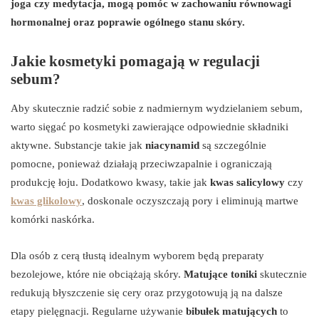
joga czy medytacja, mogą pomóc w zachowaniu równowagi
hormonalnej oraz poprawie ogólnego stanu skóry.
Jakie kosmetyki pomagają w regulacji
sebum?
Aby skutecznie radzić sobie z nadmiernym wydzielaniem sebum,
warto sięgać po kosmetyki zawierające odpowiednie składniki
aktywne. Substancje takie jak
niacynamid
są szczególnie
pomocne, ponieważ działają przeciwzapalnie i ograniczają
produkcję łoju. Dodatkowo kwasy, takie jak
kwas salicylowy
czy
kwas glikolowy
, doskonale oczyszczają pory i eliminują martwe
komórki naskórka.
Dla osób z cerą tłustą idealnym wyborem będą preparaty
bezolejowe, które nie obciążają skóry.
Matujące toniki
skutecznie
redukują błyszczenie się cery oraz przygotowują ją na dalsze
etapy pielęgnacji. Regularne używanie
bibułek matujących
to