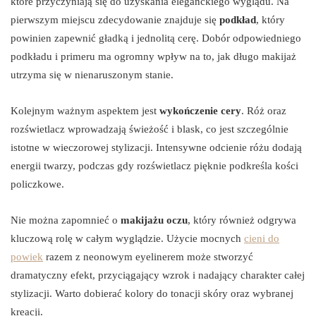
które przyczyniają się do uzyskania eleganckiego wyglądu. Na
pierwszym miejscu zdecydowanie znajduje się
podkład
, który
powinien zapewnić gładką i jednolitą cerę. Dobór odpowiedniego
podkładu i primeru ma ogromny wpływ na to, jak długo makijaż
utrzyma się w nienaruszonym stanie.
Kolejnym ważnym aspektem jest
wykończenie cery
. Róż oraz
rozświetlacz wprowadzają świeżość i blask, co jest szczególnie
istotne w wieczorowej stylizacji. Intensywne odcienie różu dodają
energii twarzy, podczas gdy rozświetlacz pięknie podkreśla kości
policzkowe.
Nie można zapomnieć o
makijażu oczu
, który również odgrywa
kluczową rolę w całym wyglądzie. Użycie mocnych
cieni do
powiek
razem z neonowym eyelinerem może stworzyć
dramatyczny efekt, przyciągający wzrok i nadający charakter całej
stylizacji. Warto dobierać kolory do tonacji skóry oraz wybranej
kreacji.