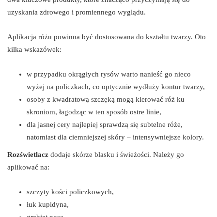
uzyskania zdrowego i promiennego wyglądu.
Aplikacja różu powinna być dostosowana do kształtu twarzy. Oto
kilka wskazówek:
w przypadku okrągłych rysów warto nanieść go nieco
wyżej na policzkach, co optycznie wydłuży kontur twarzy,
osoby z kwadratową szczęką mogą kierować róż ku
skroniom, łagodząc w ten sposób ostre linie,
dla jasnej cery najlepiej sprawdzą się subtelne róże,
natomiast dla ciemniejszej skóry – intensywniejsze kolory.
Rozświetlacz
dodaje skórze blasku i świeżości. Należy go
aplikować na:
szczyty kości policzkowych,
łuk kupidyna,
grzbiet nosa.