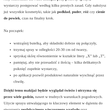
wystarczy postępować według kilku prostych zasad. Gdy nałożysz
już wszystkie kosmetyki, takie jak
podkład
,
puder
,
róż
czy
cienie
do powiek
, czas na finalny krok.
Na początek:
wstrząśnij butelką, aby składniki dobrze się połączyły,
trzymaj spray w odległości 20-30 cm od twarzy,
spryskaj skórę równomiernie w kształcie litery „X” lub „T”,
pamiętaj, aby nie przesadzić z ilością – kilka delikatnych
psiknięć zupełnie wystarczy,
po aplikacji pozwól produktowi naturalnie wyschnąć przez
chwilę.
Dzięki temu makijaż będzie wyglądał świeżo i utrzyma się
przez wiele godzin,
nawet w trudnych warunkach pogodowych.
Użycie sprayu utrwalającego to kluczowy element w dążeniu do
stworzenia
perfekcyjnego wieczornego wyglądu
oraz