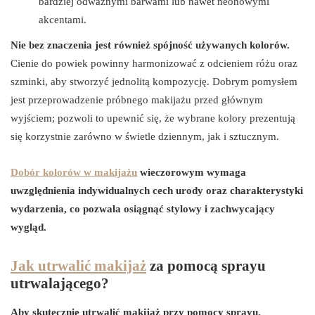
bardziej odważnymi barwami lub nawet neonowymi
akcentami.
Nie bez znaczenia jest również spójność używanych kolorów.
Cienie do powiek powinny harmonizować z odcieniem różu oraz
szminki, aby stworzyć jednolitą kompozycję. Dobrym pomysłem
jest przeprowadzenie próbnego makijażu przed głównym
wyjściem; pozwoli to upewnić się, że wybrane kolory prezentują
się korzystnie zarówno w świetle dziennym, jak i sztucznym.
Dobór kolorów w makijażu
wieczorowym wymaga
uwzględnienia indywidualnych cech urody oraz charakterystyki
wydarzenia, co pozwala osiągnąć stylowy i zachwycający
wygląd.
Jak utrwalić makijaż
za pomocą sprayu
utrwalającego?
Aby skutecznie utrwalić makijaż przy pomocy sprayu,