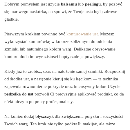
Dobrym pomysłem jest użycie
balsamu
lub
peelingu
, by pozbyć
się martwego naskórka, co sprawi, że Twoje usta będą zdrowe i
gładkie.
Pierwszym krokiem powinno być
konturowanie ust
. Możesz
wykorzystać konturówkę w kolorze zbliżonym do odcienia
szminki lub naturalnego koloru warg. Delikatne obrysowanie
konturu doda im wyrazistości i optycznie je powiększy.
Kiedy już to zrobisz, czas na nałożenie samej szminki. Rozpocznij
od środka ust, a następnie kieruj się ku kącikom — ta technika
zapewnia równomierne pokrycie oraz intensywny kolor. Użycie
pędzelka do ust
pozwoli Ci precyzyjnie aplikować produkt, co da
efekt niczym po pracy profesjonalisty.
Na koniec dodaj
błyszczyk
dla zwiększenia połysku i soczystości
Twoich warg. Ten krok nie tylko podkreśli makijaż, ale także