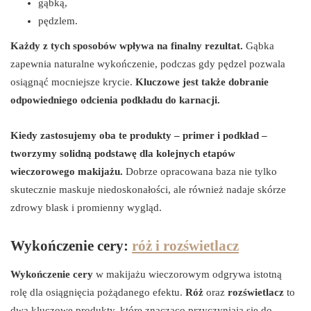
gąbką,
pędzlem.
Każdy z tych sposobów wpływa na finalny rezultat.
Gąbka
zapewnia naturalne wykończenie, podczas gdy pędzel pozwala
osiągnąć mocniejsze krycie.
Kluczowe jest także dobranie
odpowiedniego odcienia podkładu do karnacji.
Kiedy zastosujemy oba te produkty – primer i podkład –
tworzymy solidną podstawę dla kolejnych etapów
wieczorowego makijażu.
Dobrze opracowana baza nie tylko
skutecznie maskuje niedoskonałości, ale również nadaje skórze
zdrowy blask i promienny wygląd.
Wykończenie cery:
róż i rozświetlacz
Wykończenie cery
w makijażu wieczorowym odgrywa istotną
rolę dla osiągnięcia pożądanego efektu.
Róż
oraz
rozświetlacz
to
dwa kluczowe produkty, które znacząco przyczyniają się do