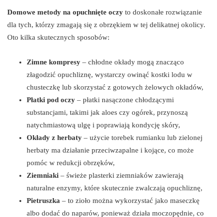
Domowe metody na opuchnięte oczy
to doskonałe rozwiązanie
dla tych, którzy zmagają się z obrzękiem w tej delikatnej okolicy.
Oto kilka skutecznych sposobów:
Zimne kompresy
– chłodne okłady mogą znacząco
złagodzić opuchliznę, wystarczy owinąć kostki lodu w
chusteczkę lub skorzystać z gotowych żelowych okładów,
Płatki pod oczy
– płatki nasączone chłodzącymi
substancjami, takimi jak aloes czy ogórek, przynoszą
natychmiastową ulgę i poprawiają kondycję skóry,
Okłady z herbaty
– użycie torebek rumianku lub zielonej
herbaty ma działanie przeciwzapalne i kojące, co może
pomóc w redukcji obrzęków,
Ziemniaki
– świeże plasterki ziemniaków zawierają
naturalne enzymy, które skutecznie zwalczają opuchliznę,
Pietruszka
– to zioło można wykorzystać jako maseczkę
albo dodać do naparów, ponieważ działa moczopędnie, co