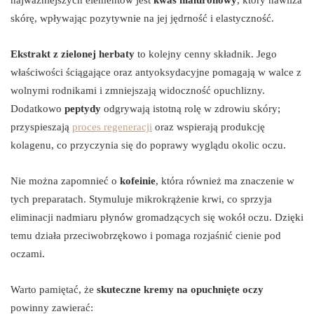
najważniejszych elementów jest
kwas hialuronowy
, który nawilża
skórę, wpływając pozytywnie na jej jędrność i elastyczność.
Ekstrakt z zielonej herbaty
to kolejny cenny składnik. Jego
właściwości ściągające oraz antyoksydacyjne pomagają w walce z
wolnymi rodnikami i zmniejszają widoczność opuchlizny.
Dodatkowo
peptydy
odgrywają istotną rolę w zdrowiu skóry;
przyspieszają
proces regeneracji
oraz wspierają produkcję
kolagenu, co przyczynia się do poprawy wyglądu okolic oczu.
Nie można zapomnieć o
kofeinie
, która również ma znaczenie w
tych preparatach. Stymuluje mikrokrążenie krwi, co sprzyja
eliminacji nadmiaru płynów gromadzących się wokół oczu. Dzięki
temu działa przeciwobrzękowo i pomaga rozjaśnić cienie pod
oczami.
Warto pamiętać, że
skuteczne kremy na opuchnięte oczy
powinny zawierać: