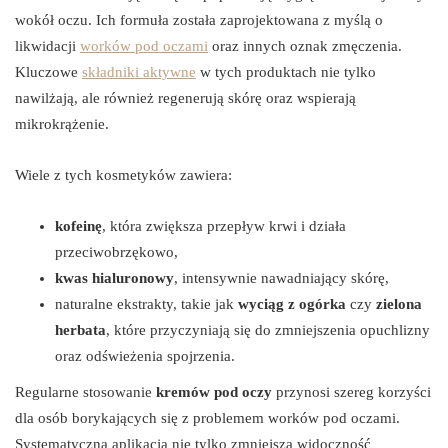
wokół oczu. Ich formuła została zaprojektowana z myślą o
likwidacji
worków pod oczami
oraz innych oznak zmęczenia.
Kluczowe
składniki aktywne
w tych produktach nie tylko
nawilżają, ale również regenerują skórę oraz wspierają
mikrokrążenie.
Wiele z tych kosmetyków zawiera:
kofeinę
, która zwiększa przepływ krwi i działa
przeciwobrzękowo,
kwas hialuronowy
, intensywnie nawadniający skórę,
naturalne ekstrakty, takie jak
wyciąg z ogórka
czy
zielona
herbata
, które przyczyniają się do zmniejszenia opuchlizny
oraz odświeżenia spojrzenia.
Regularne stosowanie
kremów pod oczy
przynosi szereg korzyści
dla osób borykających się z problemem worków pod oczami.
Systematyczna aplikacja nie tylko zmniejsza widoczność