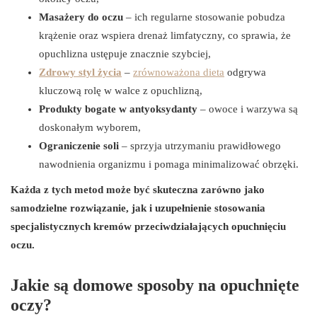
Masażery do oczu
– ich regularne stosowanie pobudza
krążenie oraz wspiera drenaż limfatyczny, co sprawia, że
opuchlizna ustępuje znacznie szybciej,
Zdrowy styl życia
–
zrównoważona dieta
odgrywa
kluczową rolę w walce z opuchlizną,
Produkty bogate w antyoksydanty
– owoce i warzywa są
doskonałym wyborem,
Ograniczenie soli
– sprzyja utrzymaniu prawidłowego
nawodnienia organizmu i pomaga minimalizować obrzęki.
Każda z tych metod może być skuteczna zarówno jako
samodzielne rozwiązanie, jak i uzupełnienie stosowania
specjalistycznych kremów przeciwdziałających opuchnięciu
oczu.
Jakie są domowe sposoby na opuchnięte
oczy?