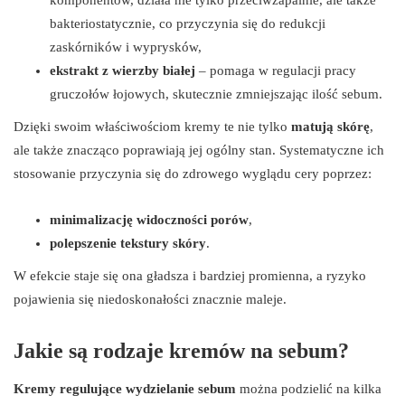
komponentów, działa nie tylko przeciwzapalnie, ale także
bakteriostatycznie, co przyczynia się do redukcji
zaskórników i wyprysków,
ekstrakt z wierzby białej
– pomaga w regulacji pracy
gruczołów łojowych, skutecznie zmniejszając ilość sebum.
Dzięki swoim właściwościom kremy te nie tylko
matują skórę
,
ale także znacząco poprawiają jej ogólny stan. Systematyczne ich
stosowanie przyczynia się do zdrowego wyglądu cery poprzez:
minimalizację widoczności porów
,
polepszenie tekstury skóry
.
W efekcie staje się ona gładsza i bardziej promienna, a ryzyko
pojawienia się niedoskonałości znacznie maleje.
Jakie są rodzaje kremów na sebum?
Kremy regulujące wydzielanie sebum
można podzielić na kilka