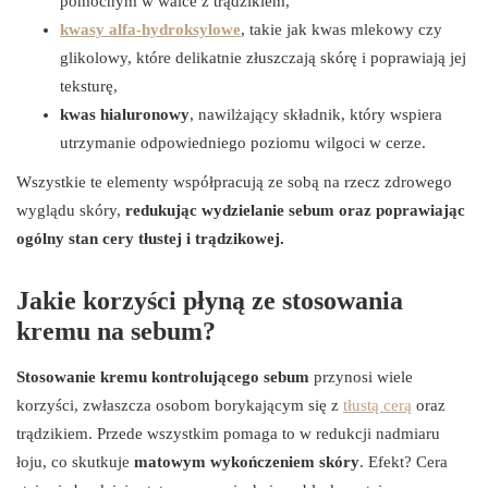
pomocnym w walce z trądzikiem,
kwasy alfa-hydroksylowe
, takie jak kwas mlekowy czy
glikolowy, które delikatnie złuszczają skórę i poprawiają jej
teksturę,
kwas hialuronowy
, nawilżający składnik, który wspiera
utrzymanie odpowiedniego poziomu wilgoci w cerze.
Wszystkie te elementy współpracują ze sobą na rzecz zdrowego
wyglądu skóry,
redukując wydzielanie sebum oraz poprawiając
ogólny stan cery tłustej i trądzikowej.
Jakie korzyści płyną ze stosowania
kremu na sebum?
Stosowanie kremu kontrolującego sebum
przynosi wiele
korzyści, zwłaszcza osobom borykającym się z
tłustą cerą
oraz
trądzikiem. Przede wszystkim pomaga to w redukcji nadmiaru
łoju, co skutkuje
matowym wykończeniem skóry
. Efekt? Cera