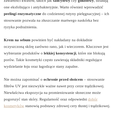
zawartości kwasów, takich jak
salicylowy
czy
glikolowy
, działają
one eksfoliująco i antybakteryjnie. Warto również wprowadzić
peelingi enzymatyczne
do codziennej rutyny pielęgnacyjnej – ich
stosowanie pozwala na złuszczanie martwego naskórka bez
ryzyka podrażnienia.
Krem na sebum
powinien być nakładany na dokładnie
oczyszczoną skórę zarówno rano, jak i wieczorem. Kluczowe jest
wybieranie produktów o
lekkiej konsystencji
, które nie blokują
porów. Takie kosmetyki często zawierają składniki regulujące
wydzielanie łoju oraz łagodzące stany zapalne.
Nie można zapominać o
ochronie przed słońcem
– stosowanie
filtrów UV jest niezwykle ważne nawet przy cerze trądzikowej.
Niewłaściwa ekspozycja na promieniowanie słoneczne może
pogorszyć stan skóry. Regularność oraz odpowiedni
dobór
kosmetyków
stanowią podstawy zdrowej cery tłustej i trądzikowej.