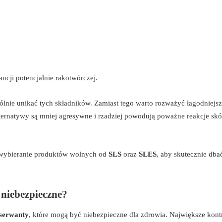
ancji potencjalnie rakotwórczej.
lnie unikać tych składników. Zamiast tego warto rozważyć łagodniejsz
lternatywy są mniej agresywne i rzadziej powodują poważne reakcje skó
i wybieranie produktów wolnych od
SLS
oraz
SLES
, aby skutecznie dba
 niebezpieczne?
serwanty
, które mogą być niebezpieczne dla zdrowia. Największe kont