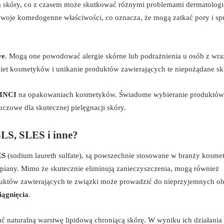
 skóry, co z czasem może skutkować różnymi problemami dermatolog
swoje komedogenne właściwości, co oznacza, że mogą zatkać pory i sp
we
. Mogą one powodować alergie skórne lub podrażnienia u osób z wra
tykiet kosmetyków i unikanie produktów zawierających te niepożądane sk
 INCI
na opakowaniach kosmetyków. Świadome wybieranie produktów
czowe dla skutecznej pielęgnacji skóry.
SLS, SLES i inne?
ES
(sodium laureth sulfate), są powszechnie stosowane w branży kosme
piany. Mimo że skutecznie eliminują zanieczyszczenia, mogą również
uktów zawierających te związki może prowadzić do nieprzyjemnych o
iągnięcia
.
cać naturalną warstwę lipidową chroniącą skórę. W wyniku ich działani