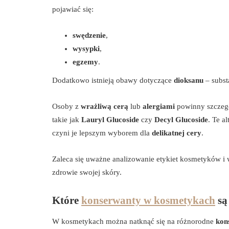
pojawiać się:
swędzenie
,
wysypki
,
egzemy
.
Dodatkowo istnieją obawy dotyczące
dioksanu
– subst
Osoby z
wrażliwą cerą
lub
alergiami
powinny szczegó
takie jak
Lauryl Glucoside
czy
Decyl Glucoside
. Te a
czyni je lepszym wyborem dla
delikatnej cery
.
Zaleca się uważne analizowanie etykiet kosmetyków 
zdrowie swojej skóry.
Które
konserwanty w kosmetykach
są
W kosmetykach można natknąć się na różnorodne
kon