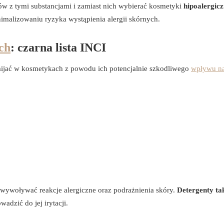
ów z tymi substancjami i zamiast nich wybierać kosmetyki
hipoalergic
malizowaniu ryzyka wystąpienia alergii skórnych.
ch
: czarna lista INCI
mijać w kosmetykach z powodu ich potencjalnie szkodliwego
wpływu n
wywoływać reakcje alergiczne oraz podrażnienia skóry.
Detergenty tak
adzić do jej irytacji.