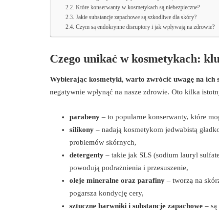
Które konserwanty w kosmetykach są niebezpieczne?
Jakie substancje zapachowe są szkodliwe dla skóry?
Czym są endokrynne disruptory i jak wpływają na zdrowie?
Czego unikać w kosmetykach: kl
Wybierając kosmetyki, warto zwrócić uwagę na ich s
negatywnie wpłynąć na nasze zdrowie. Oto kilka istotn
parabeny
– to popularne konserwanty, które mo
silikony
– nadają kosmetykom jedwabistą gładko
problemów skórnych,
detergenty
– takie jak SLS (sodium lauryl sulfat
powodują podrażnienia i przesuszenie,
oleje mineralne oraz parafiny
– tworzą na skórz
pogarsza kondycję cery,
sztuczne barwniki i substancje zapachowe
– są 