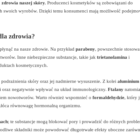
 zdrowia naszej skóry.
Producenci kosmetyków są zobowiązani do
ach swoich wyrobów. Dzięki temu konsumenci mają możliwość podejmo
dla zdrowia?
łynąć na nasze zdrowie. Na przykład
parabeny
, powszechnie stosowa
orów. Inne niebezpieczne substancje, takie jak
trietanolamina
i
oduktach kosmetycznych.
 podrażnienia skóry oraz jej nadmierne wysuszenie. Z kolei
aluminium
si oraz negatywnie wpływać na układ immunologiczny.
Ftalany
natomia
niem nowotworów. Warto również wspomnieć o
formaldehydzie
, który j
akłóca równowagę hormonalną organizmu.
nach
; te substancje mogą blokować pory i prowadzić do różnych prob
odliwe składniki może powodować długotrwałe efekty uboczne zarówn