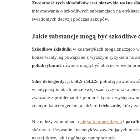
Znajomość tych składników jest niezwykle ważna dla
informowania o szkodliwych substancjach na etykiet
świadomych decyzji podczas zakupów.
Jakie substancje mogą być szkodliwe 
Szkodliwe składniki
w kosmetykach mogą znacząco wp
konserwanty, są powiązane z wyższym ryzykiem nowotw
poliakrylamid
, również mogą być obecne w wielu pr
Silne detergenty
, jak
SLS
i
SLES
, potrafią powodować
w antyperspirantach może zwiększać ryzyko raka pier
związane z problemami z płodnością oraz występowa
znanym kancerogenem, a także o
triclosanie
, który z
Nie należy zapominać o
olejach mineralnych
i
parafi
skórnych. Używanie kosmetyków zawierających te szk
naszej skóry, jak i ogólnego samopoczucia.