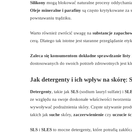
Silikony
mogą blokować naturalne procesy oddychania
Oleje mineralne i parafiny
są często krytykowane za 
powstawaniu trądziku.
Warto również zwrócić uwagę na
substancje zapacho
cerą. Dlatego tak istotne jest staranne przeglądanie e
Zaleca się konsumentom dokładne sprawdzanie listy
dostosowanych do swoich potrzeb zdrowotnych jest klu
Jak detergenty i ich wpływ na skórę: 
Detergenty
, takie jak
SLS
(sodium lauryl sulfate) i
SL
ze względu na swoje doskonałe właściwości tworzenia 
wywoływać podrażnienia skóry. Częste używanie prod
takich jak
suche
skóry,
zaczerwienienie
czy
uczucie śc
SLS
i
SLES
to mocne detergenty, które potrafią zakłó