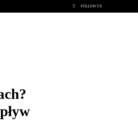
FOLLOW US
ach?
wpływ